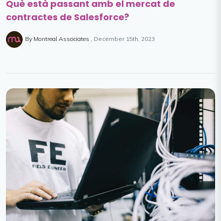
Què està passant amb el mercat de
contractes de Salesforce?
By Montreal Associates
December 15th, 2023