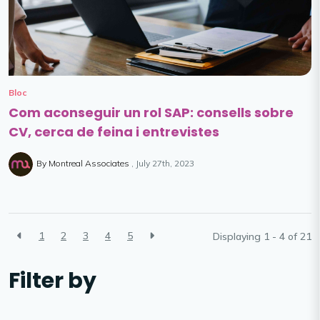
Bloc
Com aconseguir un rol SAP: consells sobre
CV, cerca de feina i entrevistes
By Montreal Associates
July 27th, 2023
1
2
3
4
5
Displaying 1 - 4 of
21
Filter by