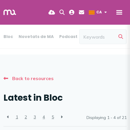
CA
Bloc
Novetats de MA
Podcast
Back to resources
Latest in Bloc
1
2
3
4
5
Displaying 1 - 4 of
21