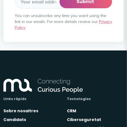
You can unsubscribe any time you want using the
link in our emails. For more details review our
Privacy
Policy
.
Links ràpids
Tecnologies
Sobre nosaltres
CRM
Candidats
Ciberseguretat