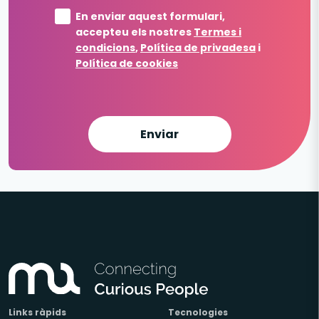
En enviar aquest formulari,
accepteu els nostres
Termes i
condicions
,
Política de privadesa
i
Política de cookies
Enviar
Links ràpids
Tecnologies