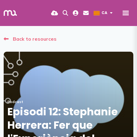
CA
Back to resources
Podcast
Episodi 12: Stephanie
Herrera: Fer que