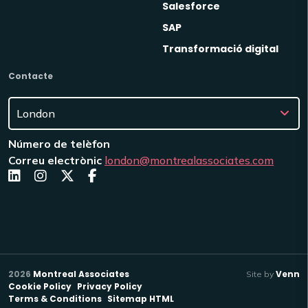
Salesforce
SAP
Transformació digital
Contacte
Número de telèfon
Correu electrònic
london@montrealassociates.com
2026
Montreal Associates
Venn
Site by
Cookie Policy
Privacy Policy
Terms & Conditions
Sitemap HTML