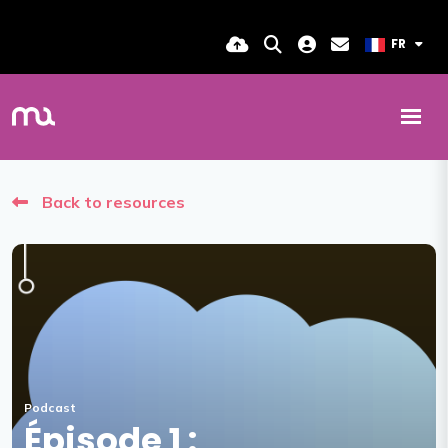
FR
Back to resources
Podcast
Épisode 1 :