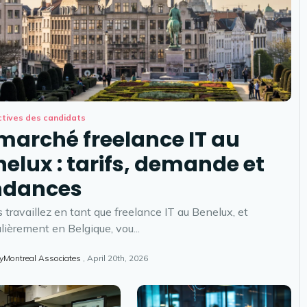
tives des candidats
marché freelance IT au
elux : tarifs, demande et
ndances
s travaillez en tant que freelance IT au Benelux, et
ulièrement en Belgique, vou...
yMontreal Associates
April 20th, 2026