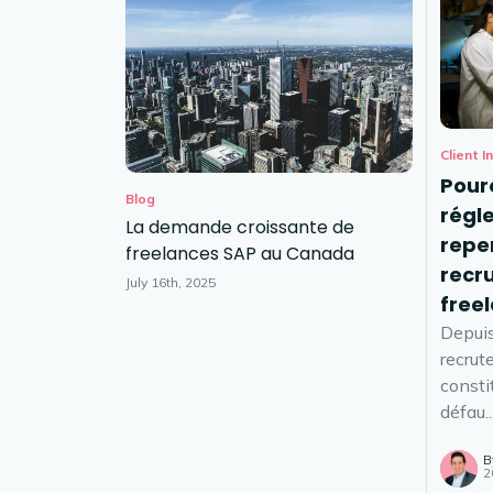
Client I
Pourq
Blog
régl
La demande croissante de
repe
freelances SAP au Canada
recr
July 16th, 2025
free
Depuis
recrut
consti
défau..
B
2