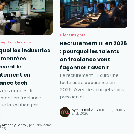
Client Insights
Recrutement IT en 2026
nsights
Industries
uoi les industries
: pourquoi les talents
ementées
en freelance vont
nsent le
façonner l’avenir
utement en
Le recrutement IT aura une
lance tech
toute autre apparence en
2026. Avec des budgets sous
 des années, le
pression et ...
ement en freelance
tue la solution par
ByMontreal Associates
January
.
2nd, 2026
yAnthony Santo
January 22nd,
026