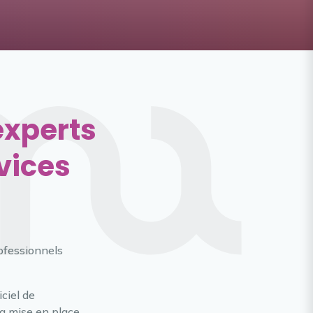
experts
vices
rofessionnels
ciel de
la mise en place