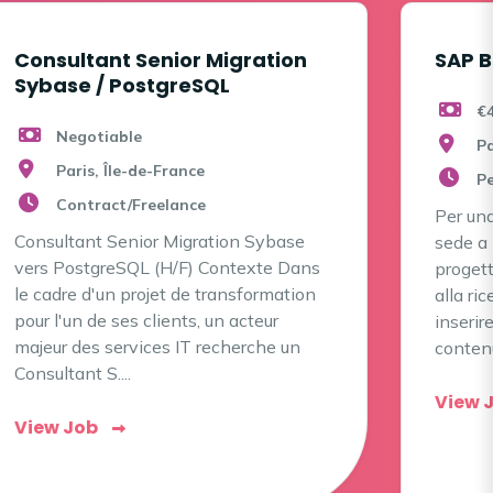
Consultant Senior Migration
SAP B
Sybase / PostgreSQL
€
Negotiable
Pa
Paris, Île-de-France
P
Contract/Freelance
Per un
Consultant Senior Migration Sybase
sede a 
vers PostgreSQL (H/F) Contexte Dans
progett
le cadre d'un projet de transformation
alla ri
pour l'un de ses clients, un acteur
inserir
majeur des services IT recherche un
contenut
Consultant S....
View 
View Job