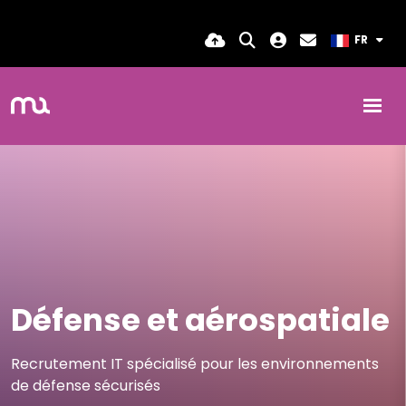
FR
Défense et aérospatiale
Recrutement IT spécialisé pour les environnements
de défense sécurisés