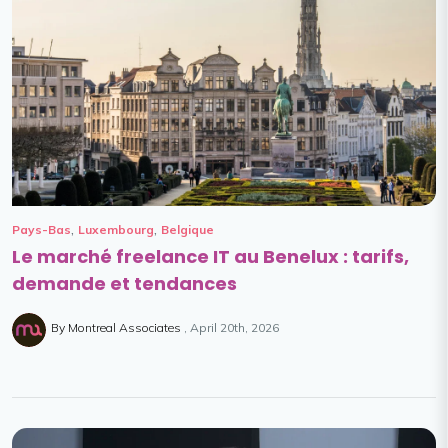
,
,
Pays-Bas
Luxembourg
Belgique
Le marché freelance IT au Benelux : tarifs,
demande et tendances
By Montreal Associates
April 20th, 2026