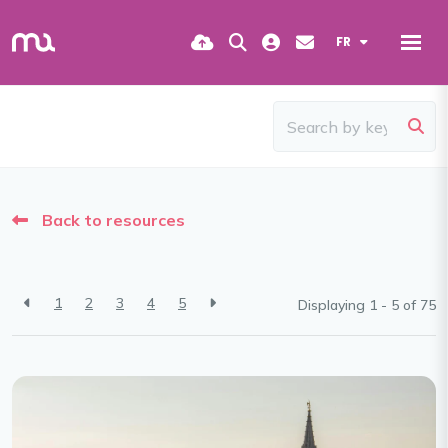
FR
Back to resources
1
2
3
4
5
Displaying 1 - 5 of
75