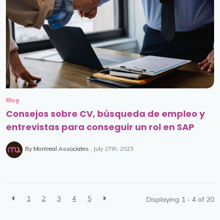
Blog
Consejos sobre CV, búsqueda de empleo y
entrevistas para conseguir un rol en SAP
By Montreal Associates
July 27th, 2023
1
2
3
4
5
Displaying 1 - 4 of
20