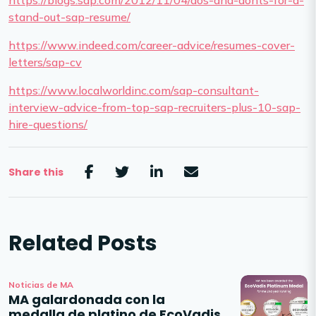
https://blogs.sap.com/2012/11/04/dos-and-donts-for-a-
stand-out-sap-resume/
https://www.indeed.com/career-advice/resumes-cover-
letters/sap-cv
https://www.localworldinc.com/sap-consultant-
interview-advice-from-top-sap-recruiters-plus-10-sap-
hire-questions/
Share this
Related Posts
Noticias de MA
MA galardonada con la
medalla de platino de EcoVadis