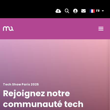
FR
Tech Show Paris 2025
Rejoignez notre
communauté tech