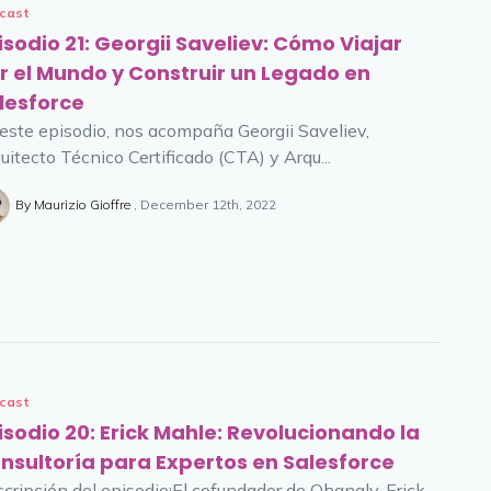
cast
isodio 21: Georgii Saveliev: Cómo Viajar
r el Mundo y Construir un Legado en
lesforce
este episodio, nos acompaña Georgii Saveliev,
uitecto Técnico Certificado (CTA) y Arqu...
By Maurizio Gioffre
December 12th, 2022
cast
isodio 20: Erick Mahle: Revolucionando la
nsultoría para Expertos en Salesforce
cripción del episodio¡El cofundador de Ohanaly, Erick