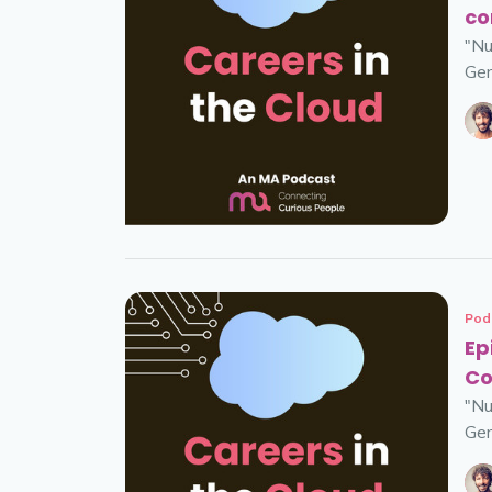
co
"Nu
Ger
Pod
Ep
Co
"Nu
Ger