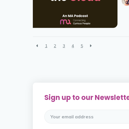
1
2
3
4
5
Sign up to our Newslett