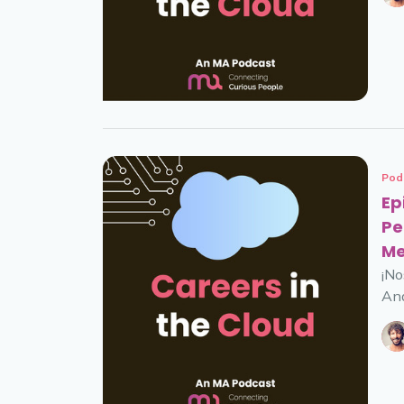
Pod
Ep
Pe
Me
¡No
Aná