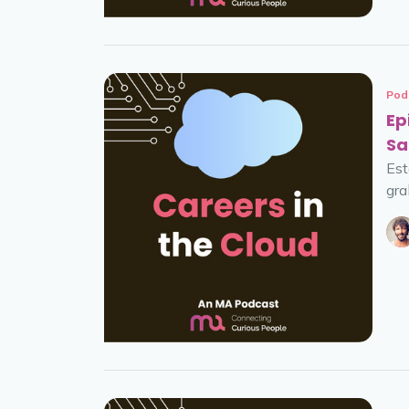
Pod
Ep
Sa
Est
gra