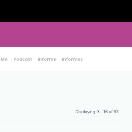
e MA
Podcast
Informe
Informes
Displaying 9 - 16 of
35