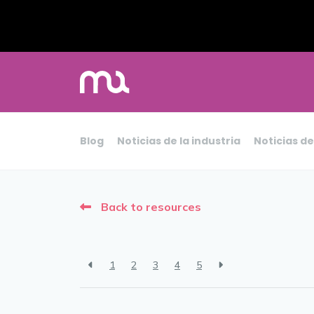
Blog
Noticias de la industria
Noticias d
Back to resources
1
2
3
4
5