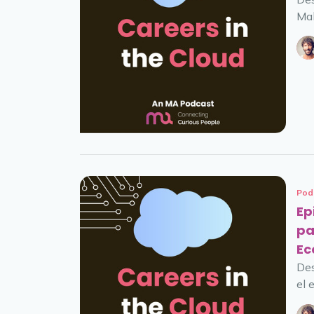
Mah
Pod
Ep
pa
Ec
Des
el 