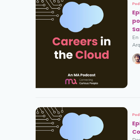
Pod
Ep
po
Sa
En 
Arq
Pod
Ep
Co
Des