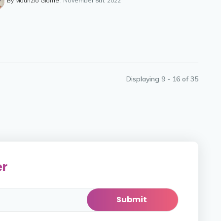
By Maurizio Gioffre
November 8th, 2022
Displaying 9 - 16 of
35
er