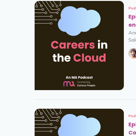
Pod
Ep
en
And
Sal
Pod
Ep
Co