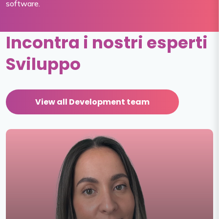
software.
Incontra i nostri esperti
Sviluppo
View all Development team