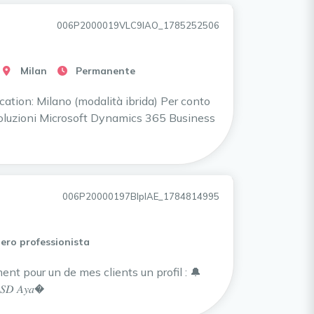
006P2000019VLC9IAO_1785252506
Milan
Permanente
tion: Milano (modalità ibrida) Per conto
 soluzioni Microsoft Dynamics 365 Business
006P20000197BlpIAE_1784814995
ero professionista
llement pour un de mes clients un profil : 🔔
𝑀/𝑆𝐷 𝐴𝑦𝑎�