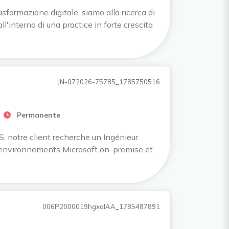
sformazione digitale, siamo alla ricerca di
'interno di una practice in forte crescita
JN-072026-75785_1785750516
Permanente
 notre client recherche un Ingénieur
 environnements Microsoft on-premise et
006P2000019hgxaIAA_1785487891