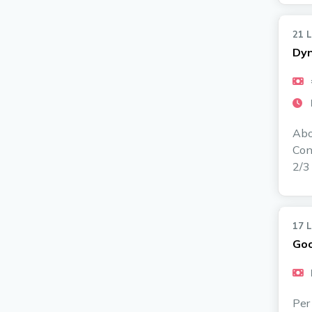
21 
Dyn
Abo
Con
2/3 
17 
Goo
Per