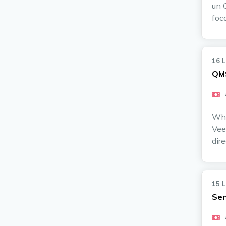
un 
foc
16 
QMS
Wha
Vee
dir
15 
Sen