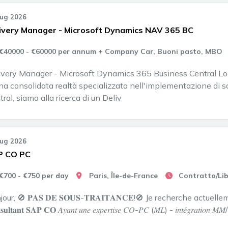
Lug 2026
ivery Manager - Microsoft Dynamics NAV 365 BC
€40000 - €60000 per annum + Company Car, Buoni pasto, MBO
ivery Manager - Microsoft Dynamics 365 Business Central Loca
una consolidata realtà specializzata nell'implementazione di
ral, siamo alla ricerca di un Deliv
Lug 2026
P CO PC
€700 - €750 per day
Paris, Île-de-France
Contratto/Lib
our, 🚫 𝐏𝐀𝐒 𝐃𝐄 𝐒𝐎𝐔𝐒-𝐓𝐑𝐀𝐈𝐓𝐀𝐍𝐂𝐄!🚫 Je recherche actue
𝐬𝐮𝐥𝐭𝐚𝐧𝐭 𝐒𝐀𝐏 𝐂𝐎 𝐴𝑦𝑎𝑛𝑡 𝑢𝑛𝑒 𝑒𝑥𝑝𝑒𝑟𝑡𝑖𝑠𝑒 𝐶𝑂-𝑃𝐶 (𝑀𝐿) - 𝑖𝑛𝑡𝑒́𝑔𝑟𝑎𝑡𝑖𝑜𝑛 