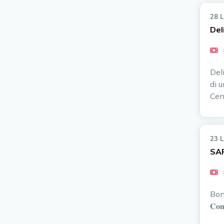
28 
Del
Del
di 
Cent
23 
SA
Bonj
𝐂𝐨𝐧