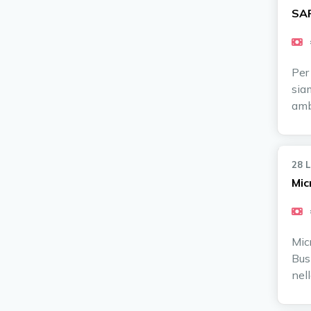
SAP
Per
siam
amb
28 
Mic
Mic
Busi
nel