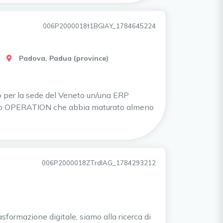
006P2000018t1BGIAY_1784645224
Padova, Padua (province)
o per la sede del Veneto un/una ERP
e/o OPERATION che abbia maturato almeno
006P2000018ZTrdIAG_1784293212
sformazione digitale, siamo alla ricerca di