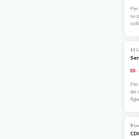
Per
su 
col
13 
Sen
Per
da i
figu
8 L
CDI