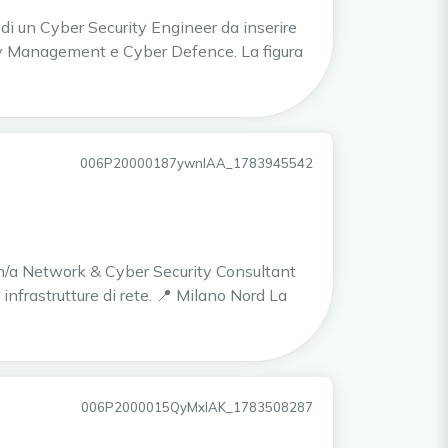
a di un Cyber Security Engineer da inserire
ity Management e Cyber Defence. La figura
006P20000187ywnIAA_1783945542
i un/a Network & Cyber Security Consultant
 infrastrutture di rete. 📍 Milano Nord La
006P2000015QyMxIAK_1783508287