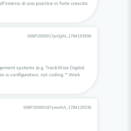
'interno di una practice in forte crescita
006P2000017prQjIAI_1784193596
gement systems (e.g. TrackWise Digital,
is is configuration, not coding. * Work
006P20000187ywnIAA_1784129335