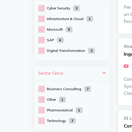
Per
Cyber Security
3
un 
Infrastructure & Cloud
1
foc
Microsoft
5
SAP
4
Alcu
Digital Transformation
3
Ing
Sector
Cerca
Con
Sys
Business Consulting
7
Clo
Other
1
Pharmaceutical
1
31 
Technology
7
Con