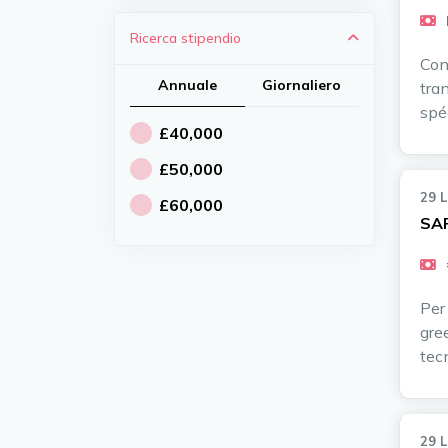
Ricerca stipendio
Con
Annuale
Giornaliero
tra
spé
£40,000
£50,000
29 
£60,000
SAP
Per
gre
tec
29 