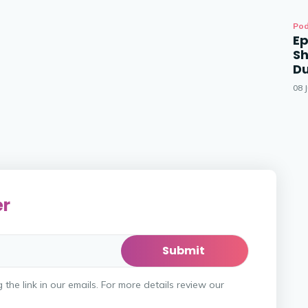
Po
Ep
Sh
D
08 
er
he link in our emails. For more details review our