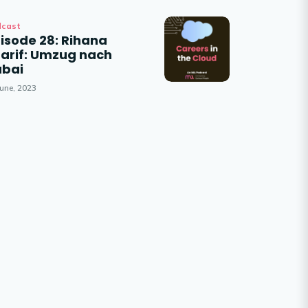
dcast
isode 28: Rihana
arif: Umzug nach
ubai
June, 2023