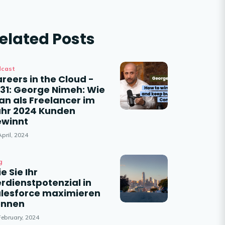
elated Posts
dcast
reers in the Cloud -
31: George Nimeh: Wie
n als Freelancer im
hr 2024 Kunden
ewinnt
April, 2024
g
e Sie Ihr
rdienstpotenzial in
lesforce maximieren
önnen
February, 2024