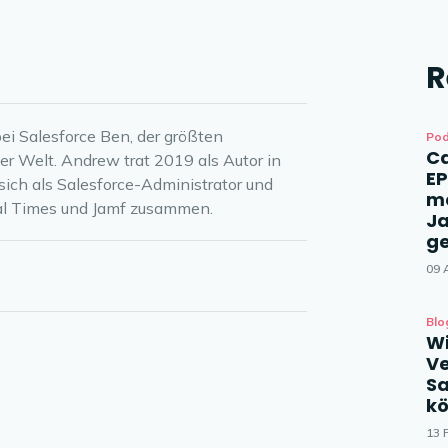
R
bei Salesforce Ben, der größten
Po
Ca
er Welt. Andrew trat 2019 als Autor in
EP
sich als Salesforce-Administrator und
ma
al Times und Jamf zusammen.
Ja
g
09 
Blo
Wi
Ve
Sa
k
13 